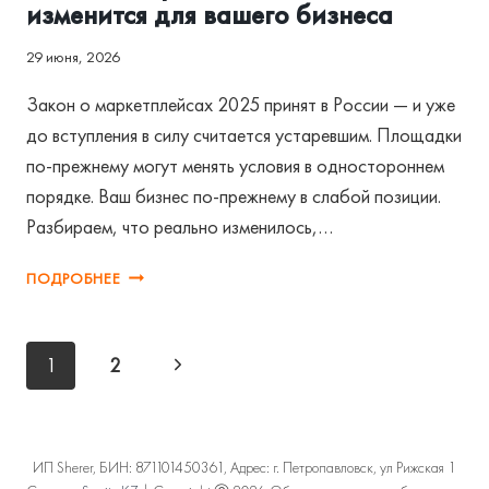
изменится для вашего бизнеса
29 июня, 2026
Закон о маркетплейсах 2025 принят в России — и уже
до вступления в силу считается устаревшим. Площадки
по-прежнему могут менять условия в одностороннем
порядке. Ваш бизнес по-прежнему в слабой позиции.
Разбираем, что реально изменилось,…
ЗАКОН
ПОДРОБНЕЕ
О
МАРКЕТПЛЕЙСАХ
2025:
Навигация
Следующая
1
2
ЧТО
по
ИЗМЕНИТСЯ
страница
ДЛЯ
страницам
ВАШЕГО
ИП Sherer, БИН: 871101450361, Адрес: г. Петропавловск, ул Рижская 1
БИЗНЕСА