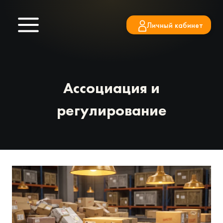
Перейти
к
Личный кабинет
содержимому
Ассоциация и
регулирование