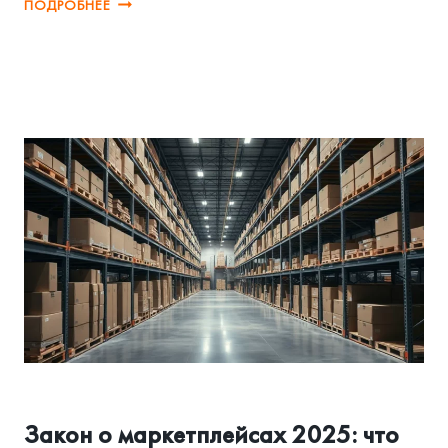
TEMU
ПОДРОБНЕЕ
И
SHEIN
БЕЗ
ПОШЛИН:
ЧТО
ТЕРЯЕТ
ВАШ
БИЗНЕС
В
КАЗАХСТАНЕ
АССОЦИАЦИЯ И РЕГУЛИРОВАНИЕ
Закон о маркетплейсах 2025: что