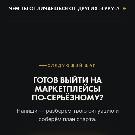
кураторов в закрытом чате. Детали — на
+
ЧЕМ ТЫ ОТЛИЧАЕШЬСЯ ОТ ДРУГИХ «ГУРУ»?
разборе.
У меня действующие магазины и реальные
обороты. Учу тому, что делаю сам каждый
день.
СЛЕДУЮЩИЙ ШАГ
ГОТОВ ВЫЙТИ НА
МАРКЕТПЛЕЙСЫ
ПО-СЕРЬЁЗНОМУ?
Напиши — разберём твою ситуацию и
соберём план старта.