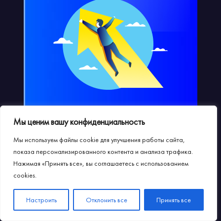
Доступ к урокам ozon, wildberries и каспи
Мы ценим вашу конфиденциальность
Записанные видео-уроки и скринкасты
Мы используем файлы cookie для улучшения работы сайта,
показа персонализированного контента и анализа трафика.
Доведение до продаж
Нажимая «Принять все», вы соглашаетесь с использованием
cookies.
Возможность старта на любом
🎁
маркетплейсе
Настроить
Отклонить все
Бесплатный разбор магазина
Принять все