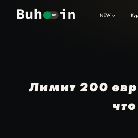
Перейти
к
NEW
Ку
содержимому
Лимит 200 евр
что