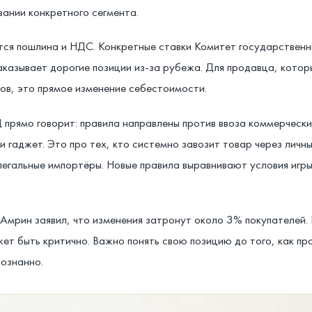
овании конкретного сегмента.
ся пошлина и НДС. Конкретные ставки Комитет государственн
заказывает дорогие позиции из-за рубежа. Для продавца, котор
ов, это прямое изменение себестоимости.
прямо говорит: правила направлены против ввоза коммерческих
ли гаджет. Это про тех, кто системно завозит товар через ли
 легальные импортёры. Новые правила выравнивают условия игры
Амрин заявил, что изменения затронут около 3% покупателей.
ет быть критично. Важно понять свою позицию до того, как прав
сознанно.