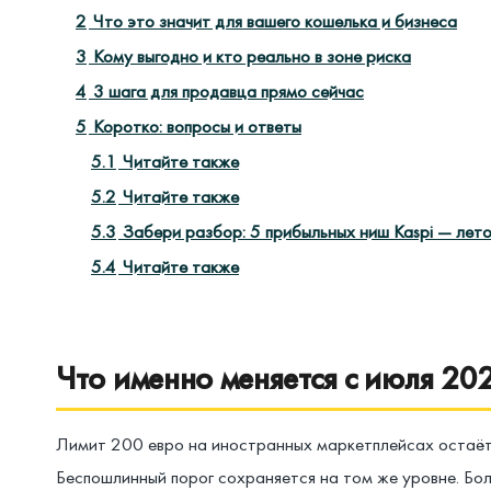
2
Что это значит для вашего кошелька и бизнеса
3
Кому выгодно и кто реально в зоне риска
4
3 шага для продавца прямо сейчас
5
Коротко: вопросы и ответы
5.1
Читайте также
5.2
Читайте также
5.3
Забери разбор: 5 прибыльных ниш Kaspi — лет
5.4
Читайте также
Что именно меняется с июля 20
Лимит 200 евро на иностранных маркетплейсах остаётся
Беспошлинный порог сохраняется на том же уровне. Бол