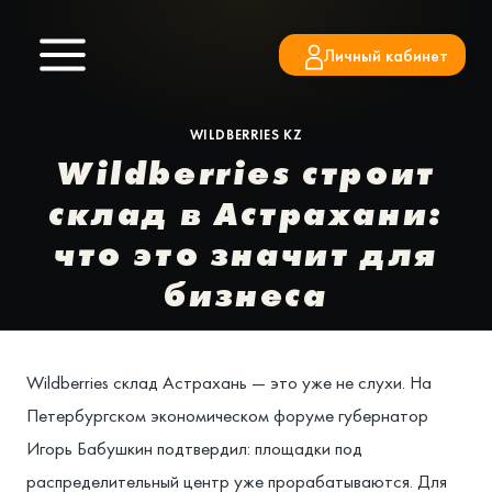
Перейти
к
Личный кабинет
содержимому
WILDBERRIES KZ
Wildberries строит
склад в Астрахани:
что это значит для
бизнеса
Wildberries склад Астрахань — это уже не слухи. На
Петербургском экономическом форуме губернатор
Игорь Бабушкин подтвердил: площадки под
распределительный центр уже прорабатываются. Для