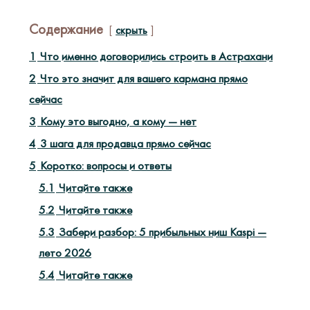
Содержание
скрыть
1
Что именно договорились строить в Астрахани
2
Что это значит для вашего кармана прямо
сейчас
3
Кому это выгодно, а кому — нет
4
3 шага для продавца прямо сейчас
5
Коротко: вопросы и ответы
5.1
Читайте также
5.2
Читайте также
5.3
Забери разбор: 5 прибыльных ниш Kaspi —
лето 2026
5.4
Читайте также