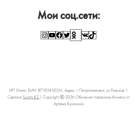
Мои соц.сети:
Instagram
YouTube
Facebook
Twitter
Ссылка
ВКонтакте
TikTok
ИП Sherer, БИН: 871101450361, Адрес: г. Петропавловск, ул Рижская 1
Сделано
Sunity KZ
| Copyright Ⓒ 2026 Обучение товарному бизнесу от
Артёма Бухонина
Политика конфиденциальности
Пользовательское соглашение
Договор оферты