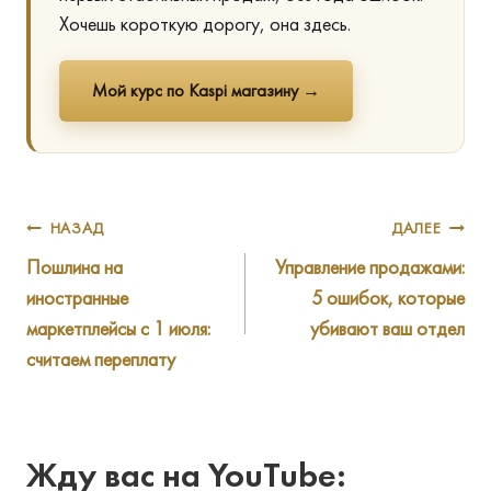
Хочешь короткую дорогу, она здесь.
Мой курс по Kaspi магазину →
Навигация
НАЗАД
ДАЛЕЕ
Пошлина на
Управление продажами:
по
иностранные
5 ошибок, которые
записям
маркетплейсы с 1 июля:
убивают ваш отдел
считаем переплату
Жду вас на YouTube: