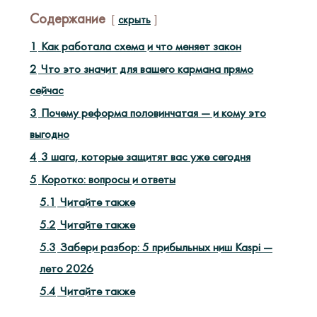
Содержание
скрыть
1
Как работала схема и что меняет закон
2
Что это значит для вашего кармана прямо
сейчас
3
Почему реформа половинчатая — и кому это
выгодно
4
3 шага, которые защитят вас уже сегодня
5
Коротко: вопросы и ответы
5.1
Читайте также
5.2
Читайте также
5.3
Забери разбор: 5 прибыльных ниш Kaspi —
лето 2026
5.4
Читайте также