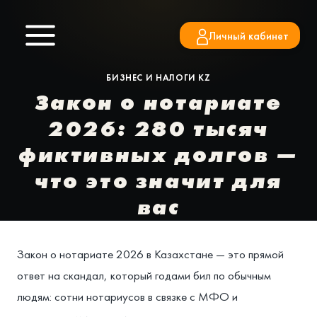
Перейти
к
Личный кабинет
содержимому
БИЗНЕС И НАЛОГИ KZ
Закон о нотариате
2026: 280 тысяч
фиктивных долгов —
что это значит для
вас
Закон о нотариате 2026 в Казахстане — это прямой
ответ на скандал, который годами бил по обычным
людям: сотни нотариусов в связке с МФО и