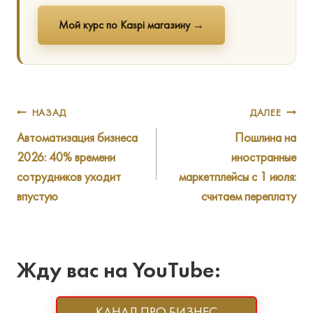
Мой курс по Kaspi магазину →
Навигация
НАЗАД
ДАЛЕЕ
Автоматизация бизнеса
Пошлина на
по
2026: 40% времени
иностранные
записям
сотрудников уходит
маркетплейсы с 1 июля:
впустую
считаем переплату
Жду вас на YouTube:
КАНАЛ ПРО БИЗНЕС