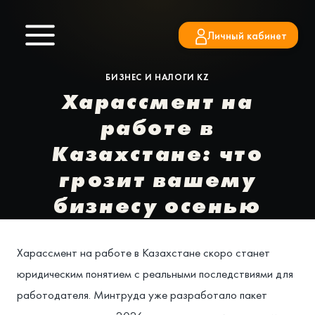
Перейти
к
Личный кабинет
содержимому
БИЗНЕС И НАЛОГИ KZ
Харассмент на
работе в
Казахстане: что
грозит вашему
бизнесу осенью
Харассмент на работе в Казахстане скоро станет
юридическим понятием с реальными последствиями для
работодателя. Минтруда уже разработало пакет