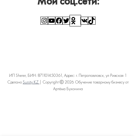
Мои соц.сети:
Instagram
YouTube
Facebook
Twitter
Ссылка
ВКонтакте
TikTok
ИП Sherer, БИН: 871101450361, Адрес: г. Петропавловск, ул Рижская 1
Сделано
Sunity KZ
| Copyright Ⓒ 2026 Обучение товарному бизнесу от
Артёма Бухонина
Политика конфиденциальности
Пользовательское соглашение
Договор оферты
Карта сайта