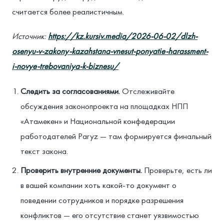
считается более реалистичным.
Источник:
https://kz.kursiv.media/2026-06-02/dlzh-
osenyu-v-zakony-kazahstana-vnesut-ponyatie-harassment-
i-novye-trebovaniya-k-biznesu/
Следить за согласованиями.
Отслеживайте
обсуждения законопроекта на площадках НПП
«Атамекен» и Национальной конфедерации
работодателей Paryz — там формируется финальный
текст закона.
Проверить внутренние документы.
Проверьте, есть ли
в вашей компании хоть какой-то документ о
поведении сотрудников и порядке разрешения
конфликтов — его отсутствие станет уязвимостью