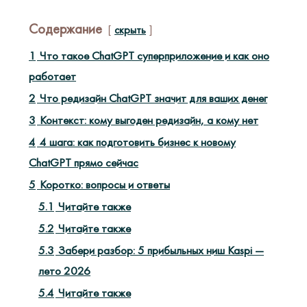
Содержание
скрыть
1
Что такое ChatGPT суперприложение и как оно
работает
2
Что редизайн ChatGPT значит для ваших денег
3
Контекст: кому выгоден редизайн, а кому нет
4
4 шага: как подготовить бизнес к новому
ChatGPT прямо сейчас
5
Коротко: вопросы и ответы
5.1
Читайте также
5.2
Читайте также
5.3
Забери разбор: 5 прибыльных ниш Kaspi —
лето 2026
5.4
Читайте также