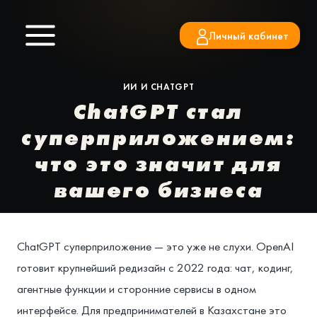
Перейти
к
Личный кабинет
содержимому
ИИ И CHATGPT
ChatGPT стал
суперприложением:
что это значит для
вашего бизнеса
ChatGPT суперприложение — это уже не слухи. OpenAI
готовит крупнейший редизайн с 2022 года: чат, кодинг,
агентные функции и сторонние сервисы в одном
интерфейсе. Для предпринимателей в Казахстане это