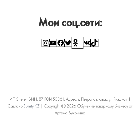
Мои соц.сети:
Instagram
YouTube
Facebook
Twitter
Ссылка
ВКонтакте
TikTok
ИП Sherer, БИН: 871101450361, Адрес: г. Петропавловск, ул Рижская 1
Сделано
Sunity KZ
| Copyright Ⓒ 2026 Обучение товарному бизнесу от
Артёма Бухонина
Политика конфиденциальности
Пользовательское соглашение