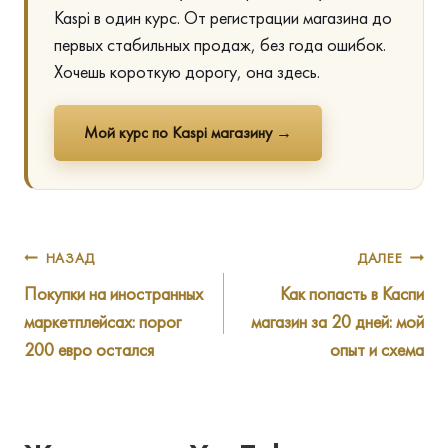
Kaspi в один курс. От регистрации магазина до
первых стабильных продаж, без года ошибок.
Хочешь короткую дорогу, она здесь.
Мой курс по Kaspi магазину →
Навигация
НАЗАД
ДАЛЕЕ
Покупки на иностранных
Как попасть в Каспи
по
маркетплейсах: порог
магазин за 20 дней: мой
записям
200 евро остался
опыт и схема