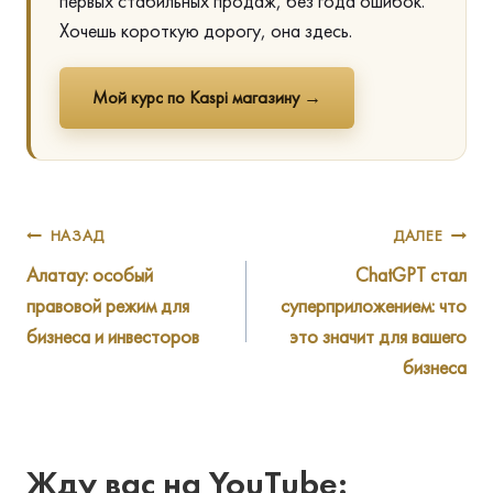
первых стабильных продаж, без года ошибок.
Хочешь короткую дорогу, она здесь.
Мой курс по Kaspi магазину →
Навигация
НАЗАД
ДАЛЕЕ
Алатау: особый
ChatGPT стал
по
правовой режим для
суперприложением: что
записям
бизнеса и инвесторов
это значит для вашего
бизнеса
Жду вас на YouTube: