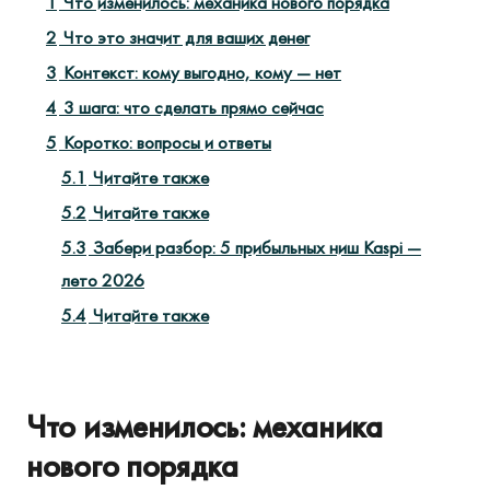
1
Что изменилось: механика нового порядка
2
Что это значит для ваших денег
3
Контекст: кому выгодно, кому — нет
4
3 шага: что сделать прямо сейчас
5
Коротко: вопросы и ответы
5.1
Читайте также
5.2
Читайте также
5.3
Забери разбор: 5 прибыльных ниш Kaspi —
лето 2026
5.4
Читайте также
Что изменилось: механика
нового порядка