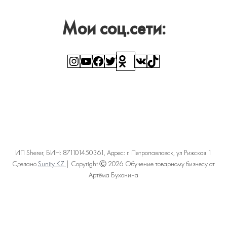
Мои соц.сети:
Instagram
YouTube
Facebook
Twitter
Ссылка
ВКонтакте
TikTok
ИП Sherer, БИН: 871101450361, Адрес: г. Петропавловск, ул Рижская 1
Сделано
Sunity KZ
| Copyright Ⓒ 2026 Обучение товарному бизнесу от
Артёма Бухонина
Политика конфиденциальности
Пользовательское соглашение
Договор оферты