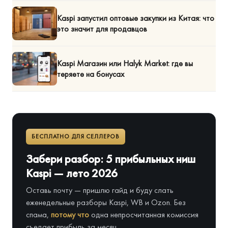
Kaspi запустил оптовые закупки из Китая: что
это значит для продавцов
Kaspi Магазин или Halyk Market: где вы
теряете на бонусах
БЕСПЛАТНО ДЛЯ СЕЛЛЕРОВ
Забери разбор: 5 прибыльных ниш
Kaspi — лето 2026
Оставь почту — пришлю гайд и буду слать
еженедельные разборы Kaspi, WB и Ozon. Без
спама,
потому что
одна непросчитанная комиссия
съедает прибыль за месяц.