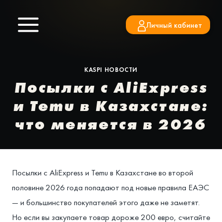
Перейти
к
Личный кабинет
содержимому
KASPI НОВОСТИ
Посылки с AliExpress
и Temu в Казахстане:
что меняется в 2026
Посылки с AliExpress и Temu в Казахстане во второй
половине 2026 года попадают под новые правила ЕАЭС
— и большинство покупателей этого даже не заметят.
Но если вы закупаете товар дороже 200 евро, считайте