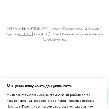
ИП Sherer, БИН: 871101450361, Адрес: г. Петропавловск, ул Рижская 1
Сделано
Sunity KZ
| Copyright Ⓒ 2026 Обучение товарному бизнесу от
Артёма Бухонина
Политика конфиденциальности
Пользовательское соглашение
Договор оферты
Карта сайта
Мы ценим вашу конфиденциальность
Мы используем файлы cookie для улучшения работы сайта,
WHATSAPP
показа персонализированного контента и анализа трафика.
Нажимая «Принять все», вы соглашаетесь с использованием