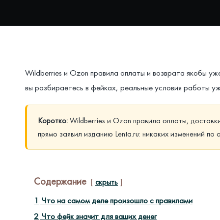
Wildberries и Ozon правила оплаты и возврата якобы у
вы разбираетесь в фейках, реальные условия работы уж
Коротко:
Wildberries и Ozon правила оплаты, достав
прямо заявил изданию Lenta.ru: никаких изменений по 
Содержание
скрыть
1
Что на самом деле произошло с правилами
2
Что фейк значит для ваших денег