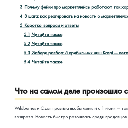
3
Почему фейки про маркетплейсы работают так хо
4
3 шага: как реагировать на новости о маркетплейс
5
Коротко: вопросы и ответы
5.1
Читайте также
5.2
Читайте также
5.3
Забери разбор: 5 прибыльных ниш Kaspi — лет
5.4
Читайте также
Что на самом деле произошло 
Wildberries и Ozon правила якобы меняли с 1 июня — т
возврата. Новость быстро разошлась среди продавцов 