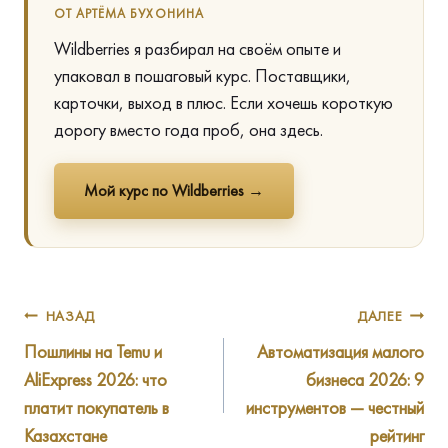
ОТ АРТЁМА БУХОНИНА
Wildberries я разбирал на своём опыте и
упаковал в пошаговый курс. Поставщики,
карточки, выход в плюс. Если хочешь короткую
дорогу вместо года проб, она здесь.
Мой курс по Wildberries →
Навигация
НАЗАД
ДАЛЕЕ
Пошлины на Temu и
Автоматизация малого
по
AliExpress 2026: что
бизнеса 2026: 9
записям
платит покупатель в
инструментов — честный
Казахстане
рейтинг