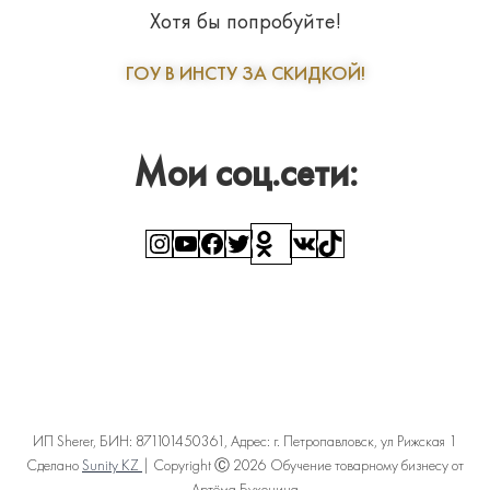
Хотя бы попробуйте!
ГОУ В ИНСТУ ЗА СКИДКОЙ!
Мои соц.сети:
Instagram
YouTube
Facebook
Twitter
Ссылка
ВКонтакте
TikTok
ИП Sherer, БИН: 871101450361, Адрес: г. Петропавловск, ул Рижская 1
Сделано
Sunity KZ
| Copyright Ⓒ 2026 Обучение товарному бизнесу от
Артёма Бухонина