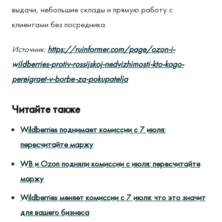
выдачи, небольшие склады и прямую работу с
клиентами без посредника.
Источник:
https://ruinformer.com/page/ozon-i-
wildberries-protiv-rossijskoj-nedvizhimosti-kto-kogo-
pereigraet-v-borbe-za-pokupatelja
Читайте также
Wildberries поднимает комиссии с 7 июля:
пересчитайте маржу
WB и Ozon подняли комиссии с июля: пересчитайте
маржу
Wildberries меняет комиссии с 7 июля: что это значит
для вашего бизнеса