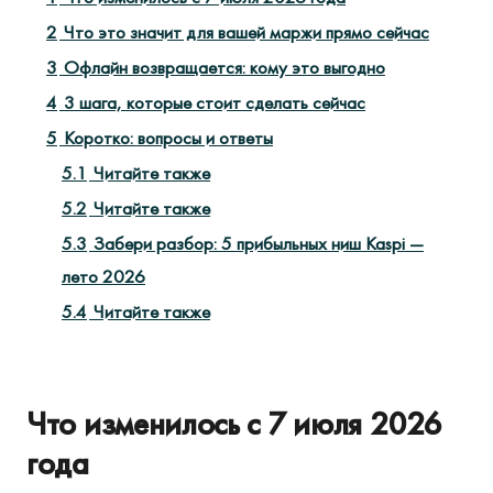
2
Что это значит для вашей маржи прямо сейчас
3
Офлайн возвращается: кому это выгодно
4
3 шага, которые стоит сделать сейчас
5
Коротко: вопросы и ответы
5.1
Читайте также
5.2
Читайте также
5.3
Забери разбор: 5 прибыльных ниш Kaspi —
лето 2026
5.4
Читайте также
Что изменилось с 7 июля 2026
года