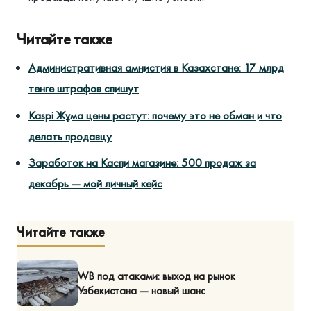
Читайте также
Административная амнистия в Казахстане: 17 млрд
тенге штрафов спишут
Kaspi Жұма цены растут: почему это не обман и что
делать продавцу
Заработок на Каспи магазине: 500 продаж за
декабрь — мой личный кейс
Читайте также
WB под атаками: выход на рынок
Узбекистана — новый шанс