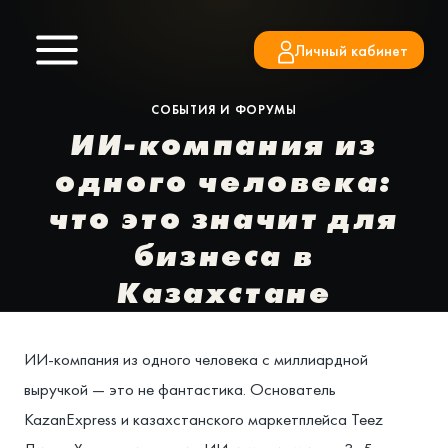
Перейти
к
Личный кабинет
содержимому
СОБЫТИЯ И ФОРУМЫ
ИИ-компания из
одного человека:
что это значит для
бизнеса в
Казахстане
ИИ-компания из одного человека с миллиардной
выручкой — это не фантастика. Основатель
KazanExpress и казахстанского маркетплейса Teez