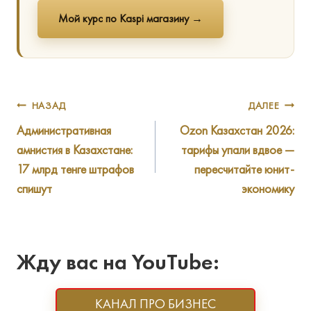
Мой курс по Kaspi магазину →
Навигация
НАЗАД
ДАЛЕЕ
Административная
Ozon Казахстан 2026:
по
амнистия в Казахстане:
тарифы упали вдвое —
записям
17 млрд тенге штрафов
пересчитайте юнит-
спишут
экономику
Жду вас на YouTube:
КАНАЛ ПРО БИЗНЕС