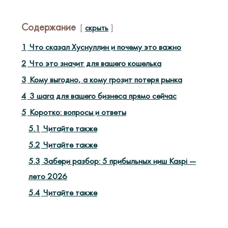
Содержание
скрыть
1
Что сказал Хуснуллин и почему это важно
2
Что это значит для вашего кошелька
3
Кому выгодно, а кому грозит потеря рынка
4
3 шага для вашего бизнеса прямо сейчас
5
Коротко: вопросы и ответы
5.1
Читайте также
5.2
Читайте также
5.3
Забери разбор: 5 прибыльных ниш Kaspi —
лето 2026
5.4
Читайте также