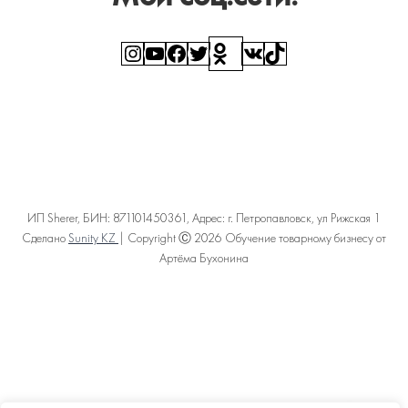
Instagram
YouTube
Facebook
Twitter
Ссылка
ВКонтакте
TikTok
ИП Sherer, БИН: 871101450361, Адрес: г. Петропавловск, ул Рижская 1
Сделано
Sunity KZ
| Copyright Ⓒ 2026 Обучение товарному бизнесу от
Артёма Бухонина
Политика конфиденциальности
Пользовательское соглашение
Договор оферты
Карта сайта