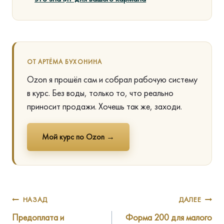
ОТ АРТЁМА БУХОНИНА
Ozon я прошёл сам и собрал рабочую систему
в курс. Без воды, только то, что реально
приносит продажи. Хочешь так же, заходи.
Мой курс по Ozon →
Навигация
НАЗАД
ДАЛЕЕ
Предоплата и
Форма 200 для малого
по