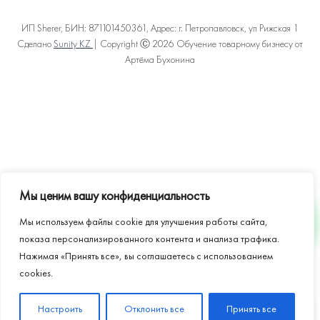
ИП Sherer, БИН: 871101450361, Адрес: г. Петропавловск, ул Рижская 1
Сделано
Sunity KZ
| Copyright Ⓒ 2026 Обучение товарному бизнесу от
Артёма Бухонина
Политика конфиденциальности
Пользовательское соглашение
Договор оферты
Карта сайта
Мы ценим вашу конфиденциальность
Мы используем файлы cookie для улучшения работы сайта,
WHATSAPP
показа персонализированного контента и анализа трафика.
Нажимая «Принять все», вы соглашаетесь с использованием
cookies.
🎁
Настроить
Отклонить все
Бесплатный разбор магазина
Принять все