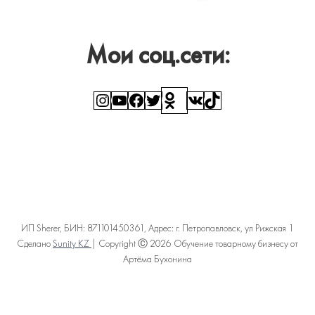
Мои соц.сети:
Instagram
YouTube
Facebook
Twitter
Ссылка
ВКонтакте
TikTok
ИП Sherer, БИН: 871101450361, Адрес: г. Петропавловск, ул Рижская 1
Сделано
Sunity KZ
| Copyright Ⓒ 2026 Обучение товарному бизнесу от
Артёма Бухонина
Политика конфиденциальности
Пользовательское соглашение