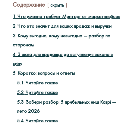
Содержание
скрыть
1
Что именно требует Минторг от маркетплейсов
2
Что это значит для ваших продаж и выручки
3
Кому выгодно, кому невыгодно — разбор по
сторонам
4
3 шага для продавца до вступления закона в
силу
5
Коротко: вопросы и ответы
5.1
Читайте также
5.2
Читайте также
5.3
Забери разбор: 5 прибыльных ниш Kaspi —
лето 2026
5.4
Читайте также