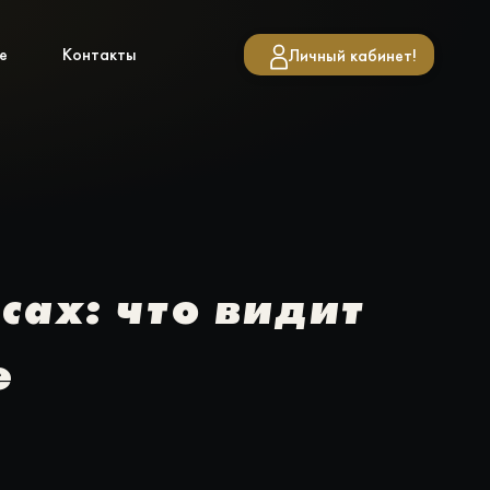
е
Контакты
Личный кабинет!
ах: что видит
е