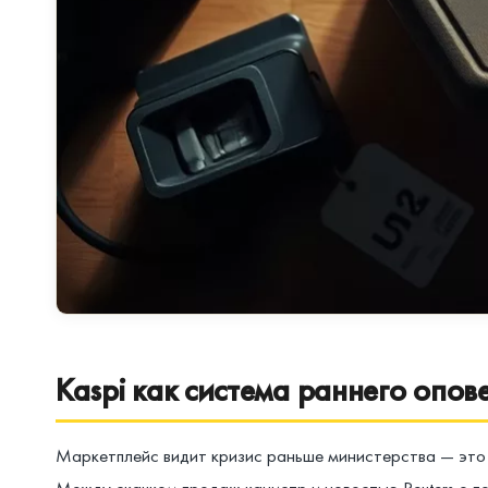
Kaspi как система раннего опов
Маркетплейс видит кризис раньше министерства — это н