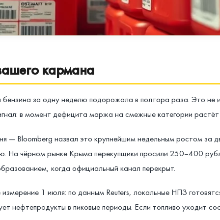
 вашего кармана
 бензина за одну неделю подорожала в полтора раза. Это не и
гнал: в момент дефицита маржа на смежные категории растёт б
я — Bloomberg назвал это крупнейшим недельным ростом за дв
ю. На чёрном рынке Крыма перекупщики просили 250–400 рубле
образованием, когда официальный канал перекрыт.
измерение 1 июля: по данным Reuters, локальные НПЗ готовятс
ет нефтепродукты в пиковые периоды. Если топливо уходит сос