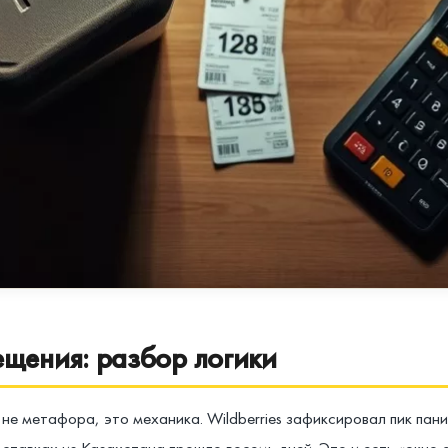
ещения: разбор логики
е метафора, это механика. Wildberries зафиксировал пик паник