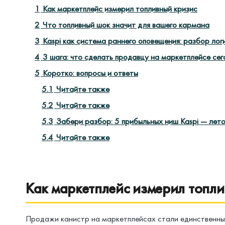
1
Как маркетплейс измерил топливный кризис
2
Что топливный шок значит для вашего кармана
3
Kaspi как система раннего оповещения: разбор лог
4
3 шага: что сделать продавцу на маркетплейсе сег
5
Коротко: вопросы и ответы
5.1
Читайте также
5.2
Читайте также
5.3
Забери разбор: 5 прибыльных ниш Kaspi — лет
5.4
Читайте также
Как маркетплейс измерил топли
Продажи канистр на маркетплейсах стали единственны