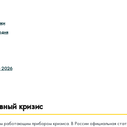
ики
одня
о 2026
вный кризис
м работающим прибором кризиса. В России официальная стати