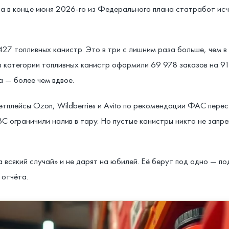
 а в конце июня 2026-го из Федерального плана статработ ис
1427 топливных канистр. Это в три с лишним раза больше, чем 
 в категории топливных канистр оформили 69 978 заказов на 9
а — более чем вдвое.
тплейсы Ozon, Wildberries и Avito по рекомендации ФАС перес
С ограничили налив в тару. Но пустые канистры никто не запре
 всякий случай» и не дарят на юбилей. Её берут под одно — п
 отчёта.