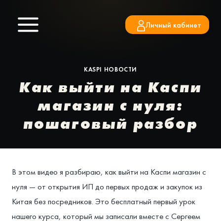
Перейти
к
Личный кабинет
содержимому
KASPI НОВОСТИ
Как выйти на Каспи
магазин с нуля:
пошаговый разбор
В этом видео я разбираю, как выйти на Каспи магазин с
нуля — от открытия ИП до первых продаж и закупок из
Китая без посредников. Это бесплатный первый урок
нашего курса, который мы записали вместе с Сергеем