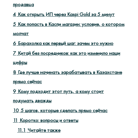
продавца
4
Как открыть ИП через Kaspi Gold за 5 минут
5
Как попасть в Каспи магазин: условие, о котором
молчат
6
Барахолка как первый шаг: зачем это нужно
7
Китай без посредников: как это изменило наши
цифры
8
Где лучше начинать зарабатывать в Казахстане
прямо сейчас
9
Кому подходит этот путь, а кому стоит
подумать дважды
10
5 шагов, которые сделать прямо сейчас
11
Коротко: вопросы и ответы
11.1
Читайте также