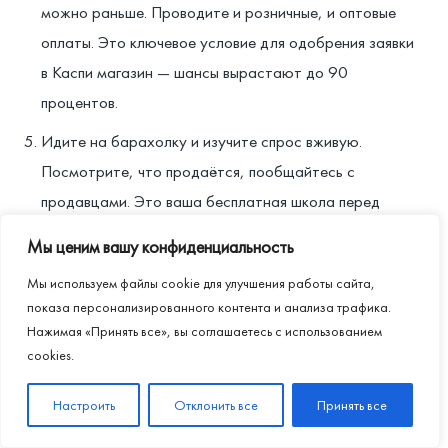
можно раньше. Проводите и розничные, и оптовые
оплаты. Это ключевое условие для одобрения заявки
в Каспи магазин — шансы вырастают до 90
процентов.
Идите на барахолку и изучите спрос вживую.
Посмотрите, что продаётся, пообщайтесь с
продавцами. Это ваша бесплатная школа перед
выходом на Китай.
Мы ценим вашу конфиденциальность
Следите за датами открытия приёма заявок в Каспи
Мы используем файлы cookie для улучшения работы сайта,
магазин. Не сидите и не ждите — к моменту подачи у
показа персонализированного контента и анализа трафика.
вас уже должна быть история платежей в Kaspi Pay.
Нажимая «Принять все», вы соглашаетесь с использованием
cookies.
Подпишитесь на наш Telegram-чат, чтобы не
пропустить второй урок. В нём — конкретные
Настроить
Отклонить все
Принять все
действия и стратегии для дохода до 500 тысяч тенге