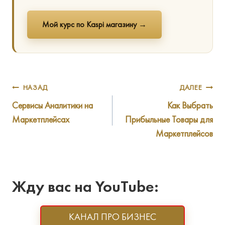
Мой курс по Kaspi магазину →
Навигация
НАЗАД
ДАЛЕЕ
Сервисы Аналитики на
Как Выбрать
по
Маркетплейсах
Прибыльные Товары для
записям
Маркетплейсов
Жду вас на YouTube:
КАНАЛ ПРО БИЗНЕС