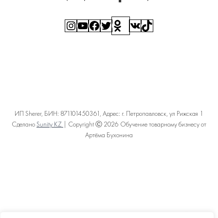
Instagram
YouTube
Facebook
Twitter
Ссылка
ВКонтакте
TikTok
ИП Sherer, БИН: 871101450361, Адрес: г. Петропавловск, ул Рижская 1
Сделано
Sunity KZ
| Copyright Ⓒ 2026 Обучение товарному бизнесу от
Артёма Бухонина
Политика конфиденциальности
Пользовательское соглашение
Договор оферты
Карта сайта