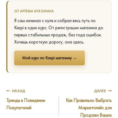
ОТ АРТЁМА БУХОНИНА
Я сам начинал с нуля и собрал весь путь по
Kaspi в один курс. От регистрации магазина до
первых стабильных продаж, без года ошибок.
Хочешь короткую дорогу, она здесь.
Мой курс по Kaspi магазину →
Навигация
НАЗАД
ДАЛЕЕ
Тренды в Поведении
Как Правильно Выбрать
по
Покупателей
Маркетплейс для
записям
Продажи Ваших