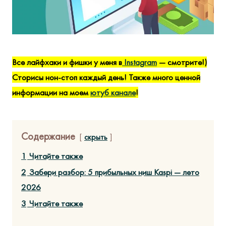
Все лайфхаки и фишки у меня в
Instagram
— смотрите!)
Сторисы нон-стоп каждый день! Также много ценной
информации на моем
ютуб канале
!
Содержание
скрыть
1
Читайте также
2
Забери разбор: 5 прибыльных ниш Kaspi — лето
2026
3
Читайте также