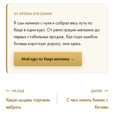
ОТ АРТЁМА БУХОНИНА
Я сам начинал с нуля и собрал весь путь по
Kaspi в один курс. От регистрации магазина до
первых стабильных продаж, без года ошибок.
Хочешь короткую дорогу, она здесь.
Мой курс по Kaspi магазину →
Навигация
НАЗАД
ДАЛЕЕ
Какую модель торговли
С чего начать бизнес с
по
выбрать
Китаем
записям