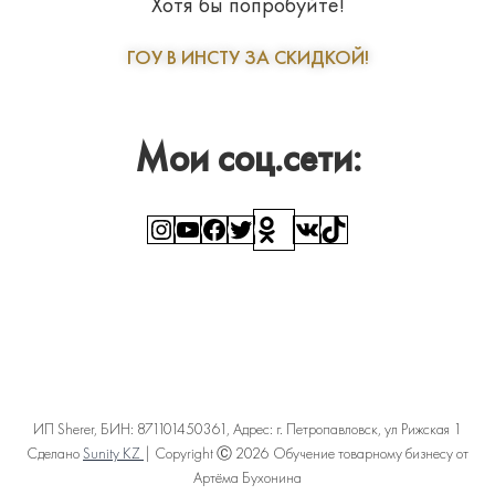
Хотя бы попробуйте!
ГОУ В ИНСТУ ЗА СКИДКОЙ!
Мои соц.сети:
Instagram
YouTube
Facebook
Twitter
Ссылка
ВКонтакте
TikTok
ИП Sherer, БИН: 871101450361, Адрес: г. Петропавловск, ул Рижская 1
Сделано
Sunity KZ
| Copyright Ⓒ 2026 Обучение товарному бизнесу от
Артёма Бухонина