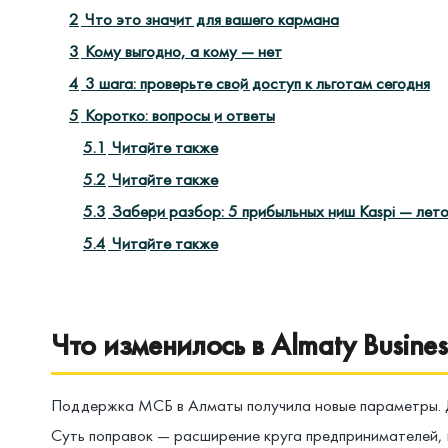
2
Что это значит для вашего кармана
3
Кому выгодно, а кому — нет
4
3 шага: проверьте свой доступ к льготам сегодня
5
Коротко: вопросы и ответы
5.1
Читайте также
5.2
Читайте также
5.3
Забери разбор: 5 прибыльных ниш Kaspi — лет
5.4
Читайте также
Что изменилось в Almaty Busine
Поддержка МСБ в Алматы получила новые параметры. Де
Суть поправок — расширение круга предпринимателей, 