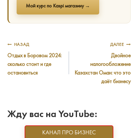
Мой курс по Kaspi магазину →
Навигация
НАЗАД
ДАЛЕЕ
Отдых в Боровом 2024:
Двойное
по
сколько стоит и где
налогообложение
записям
остановиться
Казахстан Оман: что это
даёт бизнесу
Жду вас на YouTube:
КАНАЛ ПРО БИЗНЕС