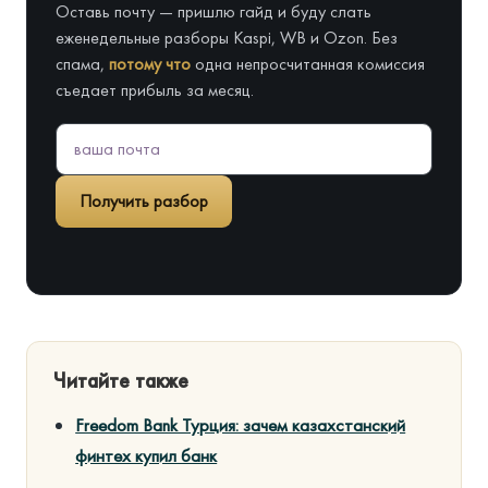
Оставь почту — пришлю гайд и буду слать
еженедельные разборы Kaspi, WB и Ozon. Без
спама,
потому что
одна непросчитанная комиссия
съедает прибыль за месяц.
Получить разбор
Читайте также
Freedom Bank Турция: зачем казахстанский
финтех купил банк