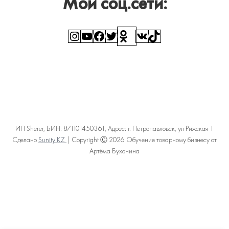
Мои соц.сети:
Instagram
YouTube
Facebook
Twitter
Ссылка
ВКонтакте
TikTok
ИП Sherer, БИН: 871101450361, Адрес: г. Петропавловск, ул Рижская 1
Сделано
Sunity KZ
| Copyright Ⓒ 2026 Обучение товарному бизнесу от
Артёма Бухонина
Политика конфиденциальности
Пользовательское соглашение
Договор оферты
Карта сайта