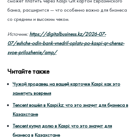
сможет платить через Kaspi QR картой Евразийского
банка, расширится — что особенно важно для бизнеса
со средним и высоким чеком.
Источник:
https://digitalbusiness.kz/2026-07-
07/eshche-odin-bank-vnedril-oplatu-po-kaspi-qr-cherez-
svoe-prilozhenie/amp/
Читайте также
Чужой продавец на вашей карточке Kaspi: как это
заметить вовремя
Tencent вошёл в Kaspi.kz: что это значит для бизнеса в
Казахстане
Tencent купил долю в Kaspi: что это значит для
бизнеса в Казахстане