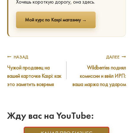
Хочешь короткую дорогу, она здесь.
Мой курс по Kaspi магазину →
Навигация
НАЗАД
ДАЛЕЕ
Чужой продавец на
Wildberries поднял
по
вашей карточке Kaspi: как
комиссии и ввёл ИРП:
записям
это заметить вовремя
ваша маржа под ударом
Жду вас на YouTube: