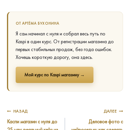
ОТ АРТЁМА БУХОНИНА
Я сам начинал с нуля и собрал весь путь по
Kaspi в один курс. От регистрации магазина до
первых стабильных продаж, без года ошибок.
Хочешь короткую дорогу, она здесь.
Мой курс по Kaspi магазину →
Навигация
НАЗАД
ДАЛЕЕ
Каспи магазин с нуля до
Деловое фото с
по
25 млн: реальный кейс из
нейросетью: как сделать