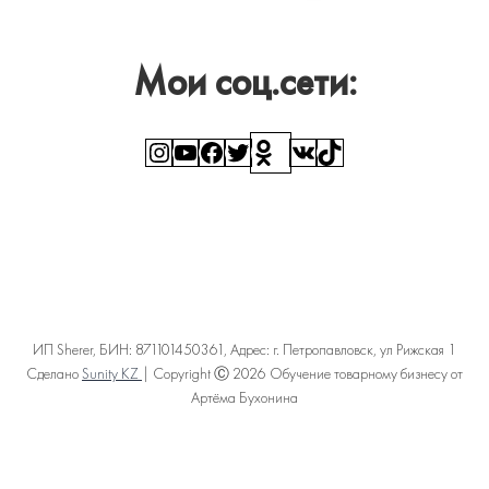
Мои соц.сети:
Instagram
YouTube
Facebook
Twitter
Ссылка
ВКонтакте
TikTok
ИП Sherer, БИН: 871101450361, Адрес: г. Петропавловск, ул Рижская 1
Сделано
Sunity KZ
| Copyright Ⓒ 2026 Обучение товарному бизнесу от
Артёма Бухонина
Политика конфиденциальности
Пользовательское соглашение