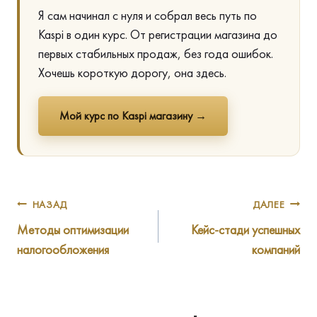
Я сам начинал с нуля и собрал весь путь по
Kaspi в один курс. От регистрации магазина до
первых стабильных продаж, без года ошибок.
Хочешь короткую дорогу, она здесь.
Мой курс по Kaspi магазину →
Навигация
НАЗАД
ДАЛЕЕ
Методы оптимизации
Кейс-стади успешных
по
налогообложения
компаний
записям