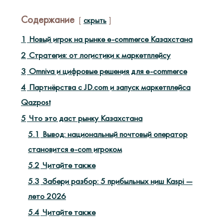
Содержание
скрыть
1
Новый игрок на рынке e-commerce Казахстана
2
Стратегия: от логистики к маркетплейсу
3
Omniva и цифровые решения для e-commerce
4
Партнёрства с JD.com и запуск маркетплейса
Qazpost
5
Что это даст рынку Казахстана
5.1
Вывод: национальный почтовый оператор
становится e-com игроком
5.2
Читайте также
5.3
Забери разбор: 5 прибыльных ниш Kaspi —
лето 2026
5.4
Читайте также