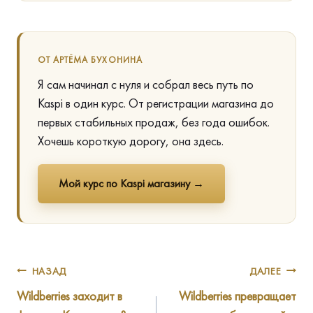
ОТ АРТЁМА БУХОНИНА
Я сам начинал с нуля и собрал весь путь по
Kaspi в один курс. От регистрации магазина до
первых стабильных продаж, без года ошибок.
Хочешь короткую дорогу, она здесь.
Мой курс по Kaspi магазину →
Навигация
НАЗАД
ДАЛЕЕ
Wildberries заходит в
Wildberries превращает
по