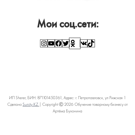
Мои соц.сети:
Instagram
YouTube
Facebook
Twitter
Ссылка
ВКонтакте
TikTok
ИП Sherer, БИН: 871101450361, Адрес: г. Петропавловск, ул Рижская 1
Сделано
Sunity KZ
| Copyright Ⓒ 2026 Обучение товарному бизнесу от
Артёма Бухонина
Политика конфиденциальности
Пользовательское соглашение