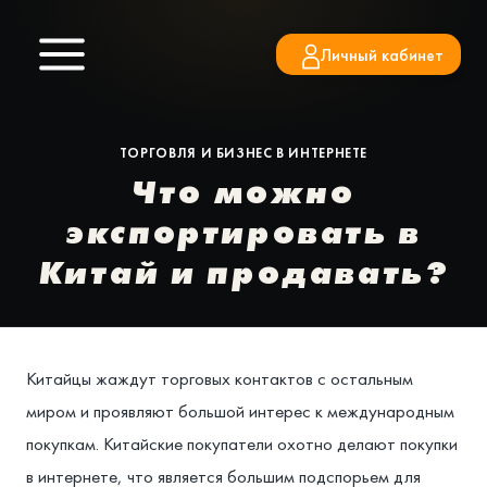
Перейти
к
Личный кабинет
содержимому
ТОРГОВЛЯ И БИЗНЕС В ИНТЕРНЕТЕ
Что можно
экспортировать в
Китай и продавать?
Китайцы жаждут торговых контактов с остальным
миром и проявляют большой интерес к международным
покупкам. Китайские покупатели охотно делают покупки
в интернете, что является большим подспорьем для