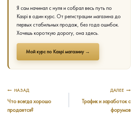
Я сам начинал с нуля и собрал весь путь по
Kaspi в один курс. От регистрации магазина до
первых стабильных продаж, без года ошибок.
Хочешь короткую дорогу, она здесь.
Мой курс по Kaspi магазину →
Навигация
НАЗАД
ДАЛЕЕ
Что всегда хорошо
Трафик и заработок с
по
продается?
форумов
записям