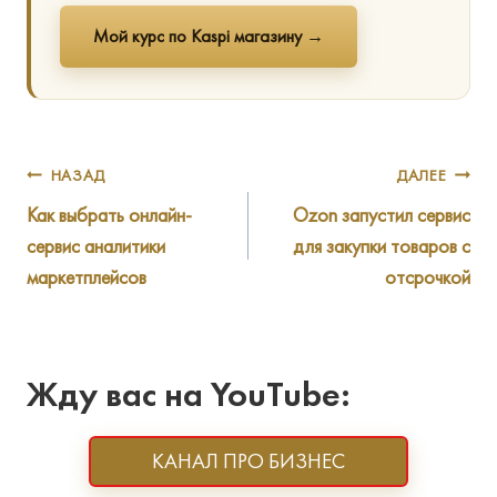
Мой курс по Kaspi магазину →
Навигация
НАЗАД
ДАЛЕЕ
Как выбрать онлайн-
Ozon запустил сервис
по
сервис аналитики
для закупки товаров с
записям
маркетплейсов
отсрочкой
Жду вас на YouTube:
КАНАЛ ПРО БИЗНЕС