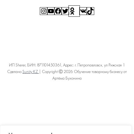
Instagram
YouTube
Facebook
Twitter
Ссылка
ВКонтакте
TikTok
ИП Sherer, БИН: 871101450361, Адрес: г. Петропавловск, ул Рижская 1
Сделано
Sunity KZ
| Copyright Ⓒ 2026 Обучение товарному бизнесу от
Артёма Бухонина
Политика конфиденциальности
Пользовательское соглашение
Договор оферты
Карта сайта