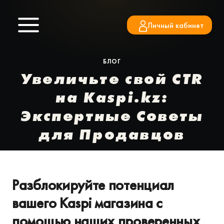
Перейти
к
Личный кабинет
содержимому
БЛОГ
Увеличьте свой CTR
на Kaspi.kz:
Экспертные Советы
для Продавцов
Разблокируйте потенциал
вашего Kaspi магазина с
помощью наших проверенных