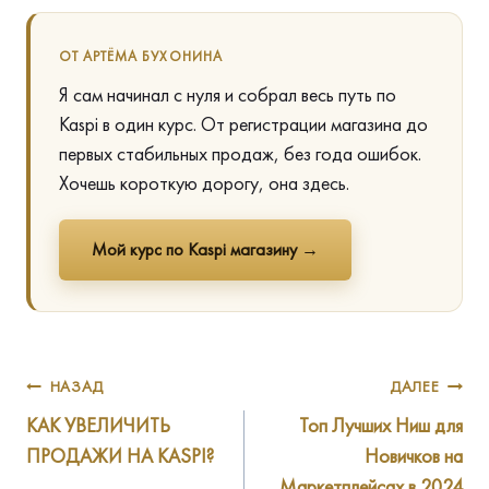
ОТ АРТЁМА БУХОНИНА
Я сам начинал с нуля и собрал весь путь по
Kaspi в один курс. От регистрации магазина до
первых стабильных продаж, без года ошибок.
Хочешь короткую дорогу, она здесь.
Мой курс по Kaspi магазину →
Навигация
НАЗАД
ДАЛЕЕ
КАК УВЕЛИЧИТЬ
Топ Лучших Ниш для
по
ПРОДАЖИ НА KASPI?
Новичков на
записям
Маркетплейсах в 2024