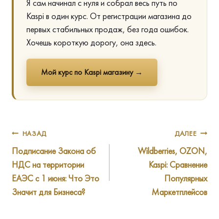
Я сам начинал с нуля и собрал весь путь по
Kaspi в один курс. От регистрации магазина до
первых стабильных продаж, без года ошибок.
Хочешь короткую дорогу, она здесь.
Мой курс по Kaspi магазину →
Навигация
НАЗАД
ДАЛЕЕ
Подписание Закона об
Wildberries, OZON,
по
НДС на территории
Kaspi: Сравнение
записям
ЕАЭС с 1 июня: Что Это
Популярных
Значит для Бизнеса?
Маркетплейсов