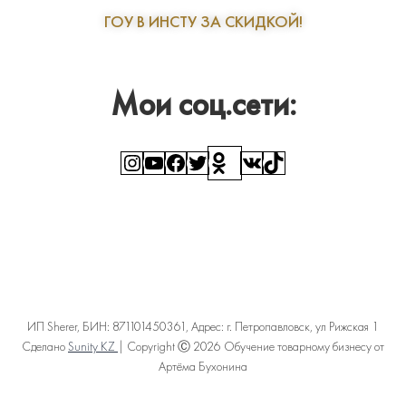
ГОУ В ИНСТУ ЗА СКИДКОЙ!
Мои соц.сети:
Instagram
YouTube
Facebook
Twitter
Ссылка
ВКонтакте
TikTok
ИП Sherer, БИН: 871101450361, Адрес: г. Петропавловск, ул Рижская 1
Сделано
Sunity KZ
| Copyright Ⓒ 2026 Обучение товарному бизнесу от
Артёма Бухонина
Политика конфиденциальности