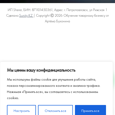
ИП Sherer, БИН: 871101450361, Адрес: г. Петропавловск, ул Рижская 1
Сделано
Sunity KZ
| Copyright Ⓒ 2026 Обучение товарному бизнесу от
Артёма Бухонина
Политика конфиденциальности
Пользовательское соглашение
Договор оферты
Карта сайта
Мы ценим вашу конфиденциальность
Мы используем файлы cookie для улучшения работы сайта,
WHATSAPP
показа персонализированного контента и анализа трафика.
Нажимая «Принять все», вы соглашаетесь с использованием
cookies.
🎁
Настроить
Отклонить все
Бесплатный разбор магазина
Принять все