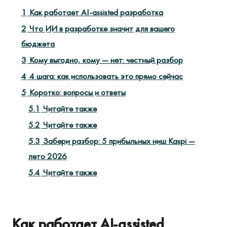
1
Как работает AI-assisted разработка
2
Что ИИ в разработке значит для вашего
бюджета
3
Кому выгодно, кому — нет: честный разбор
4
4 шага: как использовать это прямо сейчас
5
Коротко: вопросы и ответы
5.1
Читайте также
5.2
Читайте также
5.3
Забери разбор: 5 прибыльных ниш Kaspi —
лето 2026
5.4
Читайте также
Как работает AI-assisted