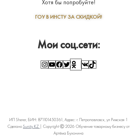
Хотя бы попробуйте!
ГОУ В ИНСТУ ЗА СКИДКОЙ!
Мои соц.сети:
Instagram
YouTube
Facebook
Twitter
Ссылка
ВКонтакте
TikTok
ИП Sherer, БИН: 871101450361, Адрес: г. Петропавловск, ул Рижская 1
Сделано
Sunity KZ
| Copyright Ⓒ 2026 Обучение товарному бизнесу от
Артёма Бухонина