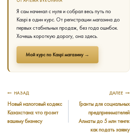
ОТ АРТЁМА БУХОНИНА
Я сам начинал с нуля и собрал весь путь по
Kaspi в один курс. От регистрации магазина до
первых стабильных продаж, без года ошибок.
Хочешь короткую дорогу, она здесь.
Мой курс по Kaspi магазину →
Навигация
НАЗАД
ДАЛЕЕ
Новый налоговый кодекс
Гранты для социальных
по
Казахстана: что грозит
предпринимателей
записям
вашему бизнесу
Алматы до 5 млн тенге:
как подать заявку