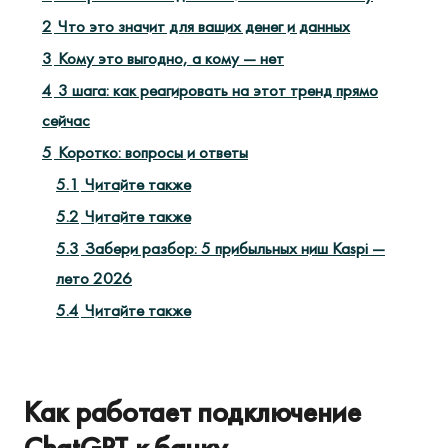
2
Что это значит для ваших денег и данных
3
Кому это выгодно, а кому — нет
4
3 шага: как реагировать на этот тренд прямо
сейчас
5
Коротко: вопросы и ответы
5.1
Читайте также
5.2
Читайте также
5.3
Забери разбор: 5 прибыльных ниш Kaspi —
лето 2026
5.4
Читайте также
Как работает подключение
ChatGPT к банку