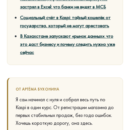
застрял в Excel: что банки не видят в МСБ
Социальный счёт в Kaspi: тайный кошелёк от
государства, который не могут арестовать
В Казахстане запускают «рынок данных»: что
это даст бизнесу и почему следить нужно уже
сейчас
ОТ АРТЁМА БУХОНИНА
Я сам начинал с нуля и собрал весь путь по
Kaspi в один курс. От регистрации магазина до
первых стабильных продаж, без года ошибок.
Хочешь короткую дорогу, она здесь.