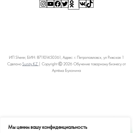
Instagram
YouTube
Facebook
Twitter
Ссылка
ВКонтакте
TikTok
ИП Sherer, БИН: 871101450361, Адрес: г. Петропавловск, ул Рижская 1
Сделано
Sunity KZ
| Copyright Ⓒ 2026 Обучение товарному бизнесу от
Артёма Бухонина
Политика конфиденциальности
Пользовательское соглашение
Договор оферты
Карта сайта
Мы ценим вашу конфиденциальность