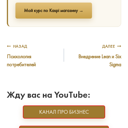
Мой курс по Kaspi магазину →
Навигация
НАЗАД
ДАЛЕЕ
Психология
Внедрение Lean и Six
по
потребителей
Sigma
записям
Жду вас на YouTube:
КАНАЛ ПРО БИЗНЕС