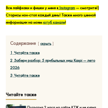
Все лайфхаки и фишки у меня в
Instagram
— смотрите!)
Сторисы нон-стоп каждый день! Также много ценной
информации на моем
ютуб канале
!
Содержание
скрыть
1
Читайте также
2
Забери разбор: 5 прибыльных ниш Kaspi — лето
2026
3
Читайте также
Читайте также
Потратил 2 часа на сайте КТЖ и не купил