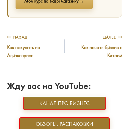
Мой курс по Kaspi магазину →
Навигация
НАЗАД
ДАЛЕЕ
Как покупать на
Как начать бизнес с
по
Алиэкспресс
Китаем
записям
Жду вас на YouTube:
КАНАЛ ПРО БИЗНЕС
ОБЗОРЫ, РАСПАКОВКИ