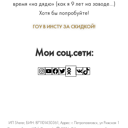
время «на дядю» (как я 9 лет на заводе…)
Хотя бы попробуйте!
ГОУ В ИНСТУ ЗА СКИДКОЙ!
Мои соц.сети:
Instagram
YouTube
Facebook
Twitter
Ссылка
ВКонтакте
TikTok
ИП Sherer, БИН: 871101450361, Адрес: г. Петропавловск, ул Рижская 1