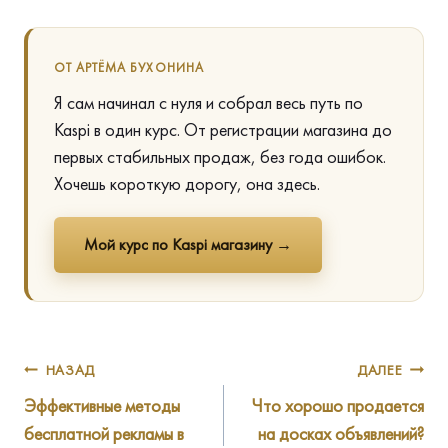
ОТ АРТЁМА БУХОНИНА
Я сам начинал с нуля и собрал весь путь по
Kaspi в один курс. От регистрации магазина до
первых стабильных продаж, без года ошибок.
Хочешь короткую дорогу, она здесь.
Мой курс по Kaspi магазину →
Навигация
НАЗАД
ДАЛЕЕ
Эффективные методы
Что хорошо продается
по
бесплатной рекламы в
на досках объявлений?