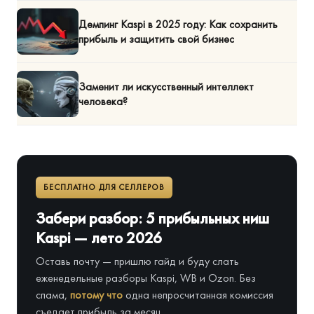
Демпинг Kaspi в 2025 году: Как сохранить
прибыль и защитить свой бизнес
Заменит ли искусственный интеллект
человека?
БЕСПЛАТНО ДЛЯ СЕЛЛЕРОВ
Забери разбор: 5 прибыльных ниш
Kaspi — лето 2026
Оставь почту — пришлю гайд и буду слать
еженедельные разборы Kaspi, WB и Ozon. Без
спама,
потому что
одна непросчитанная комиссия
съедает прибыль за месяц.