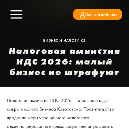
Перейти
к
Личный кабинет
содержимому
БИЗНЕС И НАЛОГИ KZ
Налоговая амнистия
НДС 2026: малый
бизнес не штрафуют
Налоговая амнистия НДС 2026 — реальность для
микро и малого бизнеса Казахстана. Правительство
продлило меры упрощённого налогового
администрирования и прямо запретило штрафовать