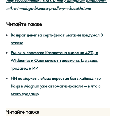
ruhy.kz/economics/108110-mery-nalogovoi-podderzhki-
mikro-i-malogo-biznesa-prodleny-v-kazakhstane
Читайте также
Возврат денег за сертификат: магазин придумал 3
отказа
Рынок e-commerce Казахстана вырос на 42%, а
Wildberries и Ozon качают триллионы. Где здесь
продавец и ИИ
ИИ на маркетплейсах перестал быть хайпом: что
Kaspi и Magnum уже автоматизировали — и что с
этого продавцу
Читайте также