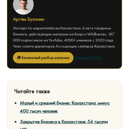
Артём Бухонин
Эксперт по маркетплейсам Казахстана. 6 лет в товарном
бизнесе, действующие магазины на Kaspi и Wildberries, 147
000 подписчиков на YouTube, 4000+ учеников с 2020 года.
Член совета директоров Ассоциации селлеров Казахстана.
🎁 Бесплатный разбор магазина
Instagram
Telegram
Читайте также
Малый и средний бизнес Казахстана: минус
400 тысяч человек
Закрытие бизнеса в Казахстане: 54 тысячи