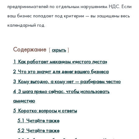
предпринимателей по отдельным нарушениям НДС. Если
ваш бизнес попадает под критерии — вы защищены весь
календарный год.
Содержание
скрыть
1
Как работает механизм «чистого листа»
2
Что это значит для денег вашего бизнеса
3
Кому выгодно, а кому нет — разбираем честно
4
3 шага прямо сейчас, чтобы использовать
амнистию
5
Коротко: вопросы и ответы
5.1
Читайте также
5.2
Читайте также