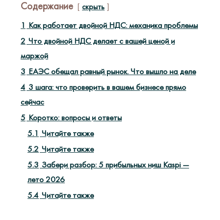
Содержание
скрыть
1
Как работает двойной НДС: механика проблемы
2
Что двойной НДС делает с вашей ценой и
маржой
3
ЕАЭС обещал равный рынок. Что вышло на деле
4
3 шага: что проверить в вашем бизнесе прямо
сейчас
5
Коротко: вопросы и ответы
5.1
Читайте также
5.2
Читайте также
5.3
Забери разбор: 5 прибыльных ниш Kaspi —
лето 2026
5.4
Читайте также