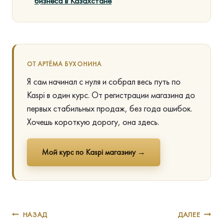
бизнеса в Казахстане
ОТ АРТЁМА БУХОНИНА
Я сам начинал с нуля и собрал весь путь по
Kaspi в один курс. От регистрации магазина до
первых стабильных продаж, без года ошибок.
Хочешь короткую дорогу, она здесь.
Мой курс по Kaspi магазину →
Навигация
НАЗАД
ДАЛЕЕ