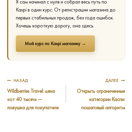
Я сам начинал с нуля и собрал весь путь по
Kaspi в один курс. От регистрации магазина до
первых стабильных продаж, без года ошибок.
Хочешь короткую дорогу, она здесь.
Мой курс по Kaspi магазину →
Навигация
НАЗАД
ДАЛЕЕ
Wildberries Travel: цена
Открыть ограниченные
по
«от 40 тысяч» —
категории Каспи:
записям
ловушка для покупателя
пошаговый алгоритм