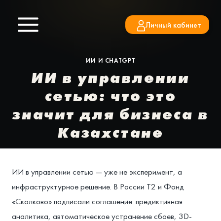
Перейти
к
Личный кабинет
содержимому
ИИ И CHATGPT
ИИ в управлении
сетью: что это
значит для бизнеса в
Казахстане
ИИ в управлении сетью — уже не эксперимент, а
инфраструктурное решение. В России Т2 и Фонд
«Сколково» подписали соглашение: предиктивная
аналитика, автоматическое устранение сбоев, 3D-