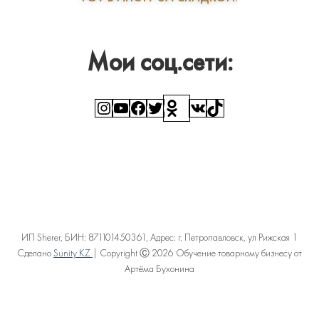
Мои соц.сети:
Instagram
YouTube
Facebook
Twitter
Ссылка
ВКонтакте
TikTok
ИП Sherer, БИН: 871101450361, Адрес: г. Петропавловск, ул Рижская 1
Сделано
Sunity KZ
| Copyright Ⓒ 2026 Обучение товарному бизнесу от
Артёма Бухонина
Политика конфиденциальности
Пользовательское соглашение