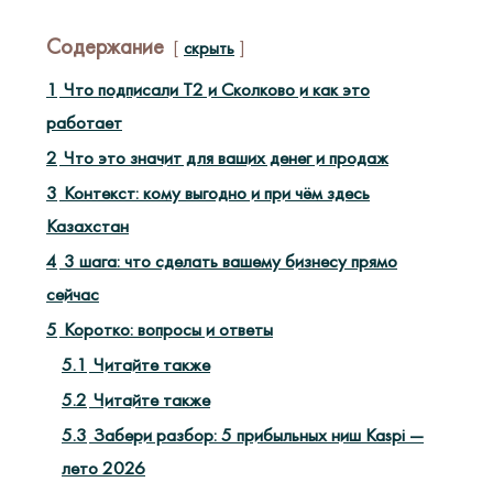
Содержание
скрыть
1
Что подписали Т2 и Сколково и как это
работает
2
Что это значит для ваших денег и продаж
3
Контекст: кому выгодно и при чём здесь
Казахстан
4
3 шага: что сделать вашему бизнесу прямо
сейчас
5
Коротко: вопросы и ответы
5.1
Читайте также
5.2
Читайте также
5.3
Забери разбор: 5 прибыльных ниш Kaspi —
лето 2026