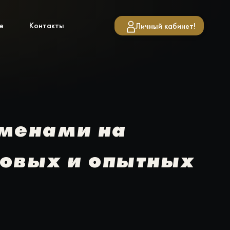
е
Контакты
Личный кабинет!
бменами на
новых и опытных