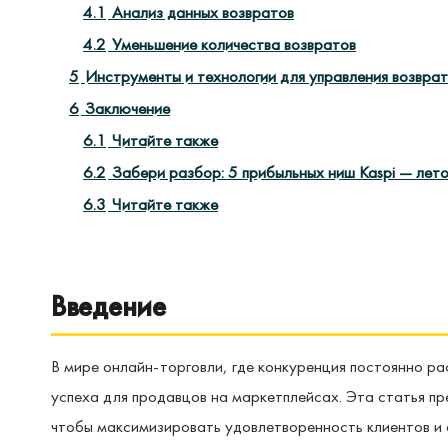
4.1
Анализ данных возвратов
4.2
Уменьшение количества возвратов
5
Инструменты и технологии для управления возвра
6
Заключение
6.1
Читайте также
6.2
Забери разбор: 5 прибыльных ниш Kaspi — лет
6.3
Читайте также
Введение
В мире онлайн-торговли, где конкуренция постоянно р
успеха для продавцов на маркетплейсах. Эта статья пр
чтобы максимизировать удовлетворенность клиентов и