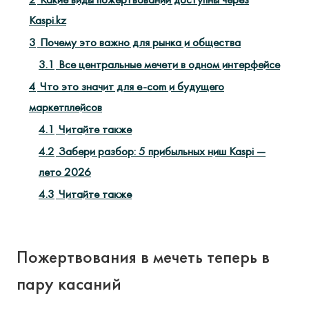
Kaspi.kz
3
Почему это важно для рынка и общества
3.1
Все центральные мечети в одном интерфейсе
4
Что это значит для e-com и будущего
маркетплейсов
4.1
Читайте также
4.2
Забери разбор: 5 прибыльных ниш Kaspi —
лето 2026
4.3
Читайте также
Пожертвования в мечеть теперь в
пару касаний