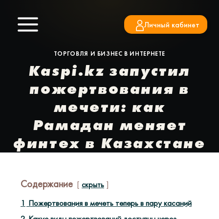
Перейти
к
Личный кабинет
содержимому
ТОРГОВЛЯ И БИЗНЕС В ИНТЕРНЕТЕ
Kaspi.kz запустил
пожертвования в
мечети: как
Рамадан меняет
финтех в Казахстане
Содержание
скрыть
1
Пожертвования в мечеть теперь в пару касаний
2
Какие виды пожертвований доступны через